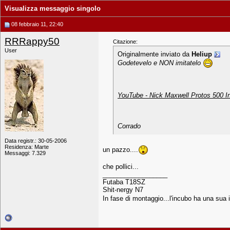
Visualizza messaggio singolo
08 febbraio 11, 22:40
RRRappy50
Citazione:
User
Originalmente inviato da
Heliup
Godetevelo e NON imitatelo
YouTube - Nick Maxwell Protos 500 I
Corrado
Data registr.: 30-05-2006
Residenza: Marte
un pazzo....
Messaggi: 7.329
che pollici...
__________________
Futaba T18SZ
Shit-nergy N7
In fase di montaggio...l'incubo ha una sua i