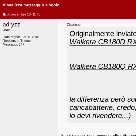
Visualizza messaggio singolo
30 novembre 10, 11:40
adryzz
Citazione:
User
Originalmente inviat
Data registr.: 29-11-2010
Walkera CB180D RX-
Residenza: Trieste
Messaggi: 147
Walkera CB180Q RX-
la differenza però so
caricabatterie, cred
lo devi rivendere...)
Si hai ragione, non conviene, oltretutto p