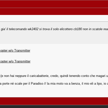
ha gia' il telecomando wk2402 si trova il solo elicottero cb180 non in scatole rea
pter w/o Transmitter
pter w/o Transmitter
. (e non hai neppure il caricabatterie, credo, quindi tenendo conto che magari u
a porte né scale per il Paradiso // la mia moto va a benza, il mio eli a lipo, i