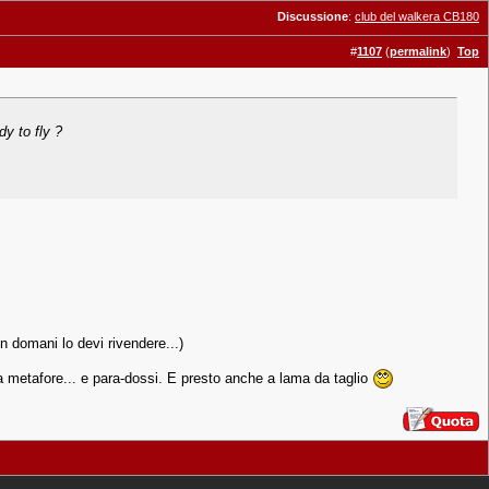
Discussione
:
club del walkera CB180
#
1107
(
permalink
)
Top
dy to fly ?
n domani lo devi rivendere...)
o a metafore... e para-dossi. E presto anche a lama da taglio