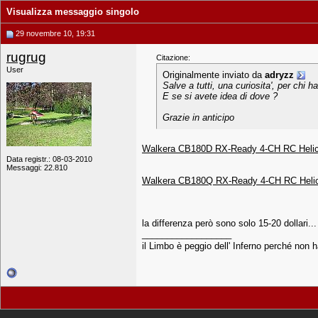
Visualizza messaggio singolo
29 novembre 10, 19:31
rugrug
Citazione:
User
Originalmente inviato da
adryzz
Salve a tutti, una curiosita', per chi 
E se si avete idea di dove ?
Grazie in anticipo
Walkera CB180D RX-Ready 4-CH RC Helico
Data registr.: 08-03-2010
Messaggi: 22.810
Walkera CB180Q RX-Ready 4-CH RC Helico
la differenza però sono solo 15-20 dollari..
__________________
il Limbo è peggio dell' Inferno perché non h