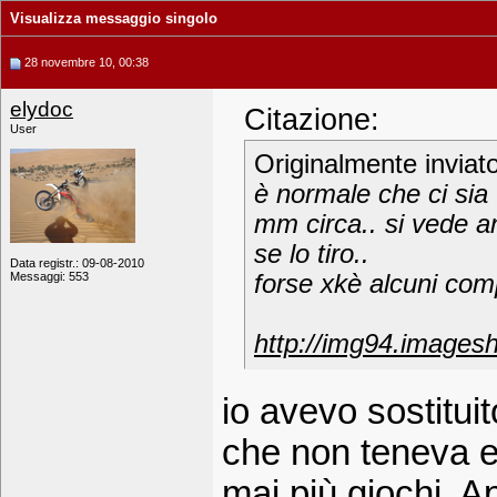
Visualizza messaggio singolo
28 novembre 10, 00:38
elydoc
Citazione:
User
Originalmente inviat
è normale che ci sia 
mm circa.. si vede a
se lo tiro..
Data registr.: 09-08-2010
Messaggi: 553
forse xkè alcuni co
http://img94.images
io avevo sostituit
che non teneva e 
mai più giochi. A