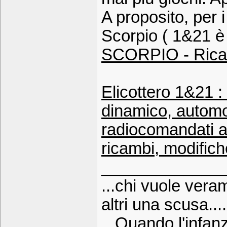
A proposito, per i 
Scorpio ( 1&21 è 
SCORPIO - Rica
Elicottero 1&21 
dinamico, automod
radiocomandati a 
ricambi, modifich
_____________
...chi vuole vera
altri una scusa..
...Quando l'infan