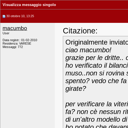
Visualizza messaggio singolo
30 ottobre 10, 13:25
macumbo
Citazione:
User
Data registr.: 01-02-2010
Originalmente inviat
Residenza: VARESE
Messaggi: 772
ciao macumbo!
grazie per le dritte..
ho verificato il bila
muso..non si rovina 
spento? vedo che fa 
girate?
per verificare la vit
fa? non cè nessun rif
di un'altro modello 
ho notato che davanti