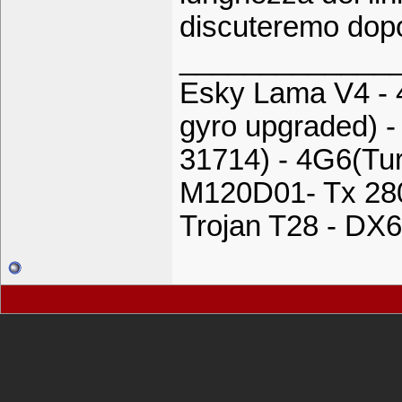
discuteremo dop
_____________
Esky Lama V4 - 
gyro upgraded) -
31714) - 4G6(Tu
M120D01- Tx 28
Trojan T28 - DX6