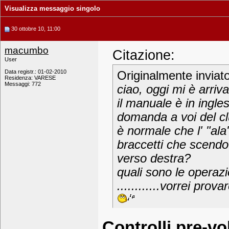
Visualizza messaggio singolo
30 ottobre 10, 11:00
macumbo
Citazione:
User
Data registr.: 01-02-2010
Originalmente inviat
Residenza: VARESE
Messaggi: 772
ciao, oggi mi è arriva
il manuale è in ingl
domanda a voi del c
è normale che l' "al
braccetti che scendo
verso destra?
quali sono le operaz
............vorrei pro
Controlli pre-vo