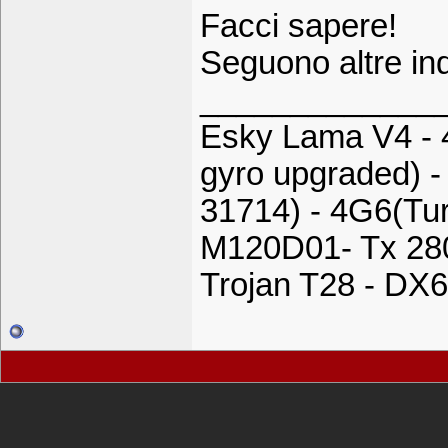
Facci sapere!
Seguono altre ind
_____________
Esky Lama V4 - 
gyro upgraded) -
31714) - 4G6(Tu
M120D01- Tx 28
Trojan T28 - DX6