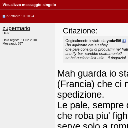
Visualizza messaggio singolo
27 ottobre 10, 10:24
zupermario
Citazione:
User
Data registr.: 11-02-2010
Originalmente inviato da
yoda456
Messaggi: 857
l'ho aquistato ora su ebay..
che pale consigli di procuarmi nel fra
una fly bar, sarebbe esattamente?
se hai qualche link utile.. ti ringrazio!
Mah guarda io st
(Francia) che ci 
spedizione.
Le pale, sempre q
che roba piu' fig
serve solo a romp