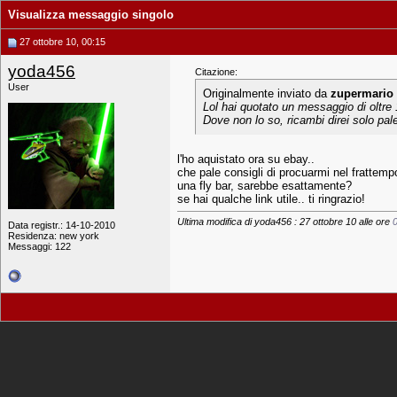
Visualizza messaggio singolo
27 ottobre 10, 00:15
yoda456
Citazione:
User
Originalmente inviato da
zupermario
Lol hai quotato un messaggio di oltre 
Dove non lo so, ricambi direi solo pale
l'ho aquistato ora su ebay..
che pale consigli di procuarmi nel frattemp
una fly bar, sarebbe esattamente?
se hai qualche link utile.. ti ringrazio!
Ultima modifica di yoda456 : 27 ottobre 10 alle ore
Data registr.: 14-10-2010
Residenza: new york
Messaggi: 122