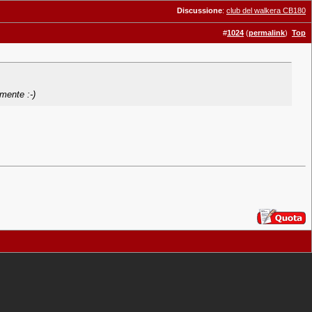
Discussione
:
club del walkera CB180
#
1024
(
permalink
)
Top
lmente :-)