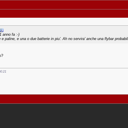
1 anno fa :-)
 e paline, e una o due batterie in piu'. Ah no servira' anche una flybar probabi
o?
00:21