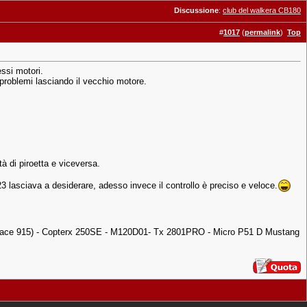
Discussione
:
club del walkera CB180
#
1017
(
permalink
)
Top
essi motori.
problemi lasciando il vecchio motore.
à di piroetta e viceversa.
423 lasciava a desiderare, adesso invece il controllo è preciso e veloce.
boace 915) - Copterx 250SE - M120D01- Tx 2801PRO - Micro P51 D Mustang