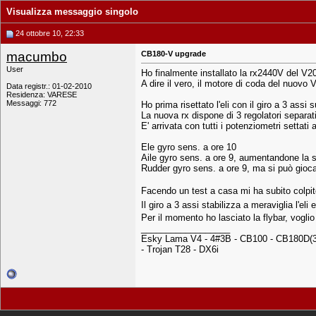
Visualizza messaggio singolo
24 ottobre 10, 22:33
macumbo
CB180-V upgrade
User
Ho finalmente installato la rx2440V del V20
A dire il vero, il motore di coda del nuov
Data registr.: 01-02-2010
Residenza: VARESE
Messaggi: 772
Ho prima risettato l'eli con il giro a 3 ass
La nuova rx dispone di 3 regolatori separat
E' arrivata con tutti i potenziometri settat
Ele gyro sens. a ore 10
Aile gyro sens. a ore 9, aumentandone la sen
Rudder gyro sens. a ore 9, ma si può giocar
Facendo un test a casa mi ha subito colpito
Il giro a 3 assi stabilizza a meraviglia l'eli
Per il momento ho lasciato la flybar, voglio
__________________
Esky Lama V4 - 4#3B - CB100 - CB180D(3 
- Trojan T28 - DX6i