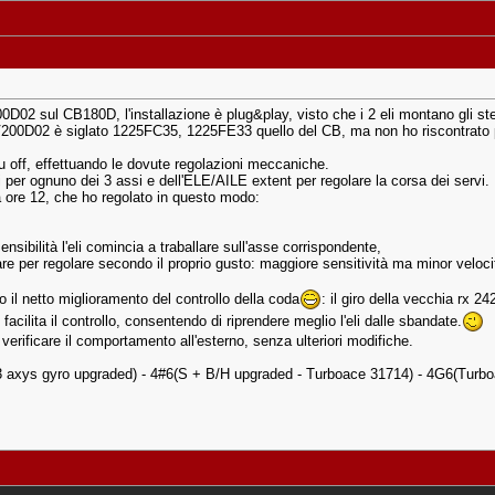
0D02 sul CB180D, l'installazione è plug&play, visto che i 2 eli montano gli st
o V200D02 è siglato 1225FC35, 1225FE33 quello del CB, ma non ho riscontrato 
i su off, effettuando le dovute regolazioni meccaniche.
i per ognuno dei 3 assi e dell'ELE/AILE extent per regolare la corsa dei servi.
i a ore 12, che ho regolato in questo modo:
sibilità l'eli comincia a traballare sull'asse corrispondente,
e per regolare secondo il proprio gusto: maggiore sensitività ma minor velocit
 il netto miglioramento del controllo della coda
: il giro della vecchia rx 2
 e facilita il controllo, consentendo di riprendere meglio l'eli dalle sbandate.
 verificare il comportamento all'esterno, senza ulteriori modifiche.
axys gyro upgraded) - 4#6(S + B/H upgraded - Turboace 31714) - 4G6(Tur