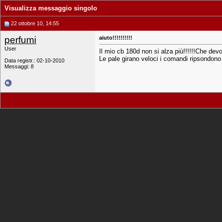
Visualizza messaggio singolo
22 ottobre 10, 14:55
perfumi
aiuto!!!!!!!!!!
User
Il mio cb 180d non si alza più!!!!!!Che dev
Le pale girano veloci i comandi ripsondono 
Data registr.: 02-10-2010
Messaggi: 8