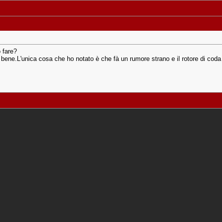
o fare?
bene.L'unica cosa che ho notato è che fà un rumore strano e il rotore di coda p