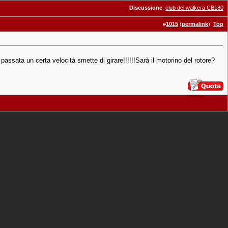
Discussione
:
club del walkera CB180
#
1015
(
permalink
)
Top
assata un certa velocità smette di girare!!!!!!Sarà il motorino del rotore?