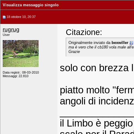
Visualizza messaggio singolo
18 ottobre 10, 20:37
rugrug
Citazione:
User
Originalmente inviato da
bexwiller
ma è vero che il cb180 vola male all'
Grazie
solo con brezza l
Data registr.: 08-03-2010
Messaggi: 22.810
piatto molto "ferm
angoli di incidenz
_____________
il Limbo è peggio