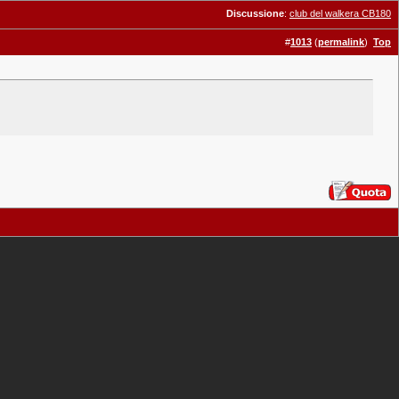
Discussione
:
club del walkera CB180
#
1013
(
permalink
)
Top