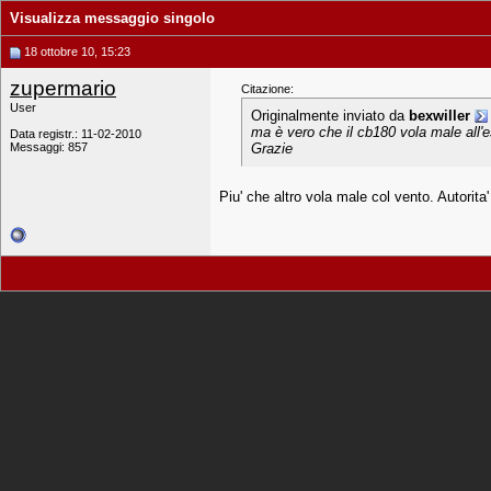
Visualizza messaggio singolo
18 ottobre 10, 15:23
zupermario
Citazione:
User
Originalmente inviato da
bexwiller
ma è vero che il cb180 vola male all'
Data registr.: 11-02-2010
Messaggi: 857
Grazie
Piu' che altro vola male col vento. Autorita'