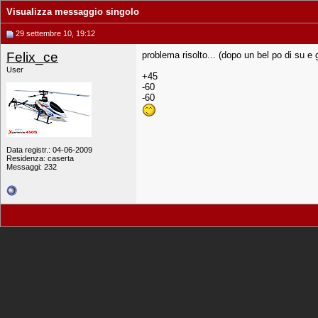
Visualizza messaggio singolo
29 settembre 10, 19:12
Felix_ce
problema risolto... (dopo un bel po di su e 
User
+45
-60
-60
Data registr.: 04-06-2009
Residenza: caserta
Messaggi: 232