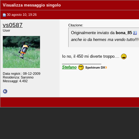
Visualizza messaggio singolo
30 agosto 10, 19:26
vs0587
Citazione:
User
Originalmente inviato da
bona_85
anche io da hermes ma vendo tutto!!!
Io no, il 450 mi diverte troppo....
__________________
Stefano
Spektrum DX
9
Data registr.: 08-12-2009
Residenza: Saronno
Messaggi: 4.492