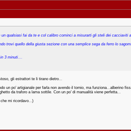
n un qualsiasi fai da te e col calibro cominci a misurarti gli steli dei cacciaviti 
ndo trovi quello della giusta sezione con una semplice sega da ferro lo sagomi...
in 3 minuti....
, gli estrattori te li tirano dietro...
do un po' artigianale per farla non avendo il tornio, ma funziona...alberino fis
hetto da traforo a lama sottile. Con un po' di manualità viene perfetta...
 che mi ricordavo...)