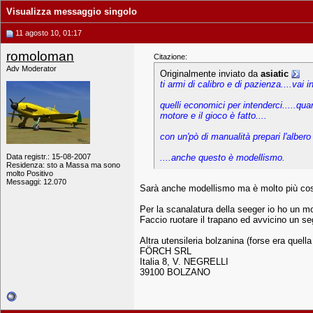
Visualizza messaggio singolo
11 agosto 10, 01:17
romoloman
Citazione:
Adv Moderator
Originalmente inviato da
asiatic
ti armi di calibro e di pazienza....vai i
quelli economici per intenderci.....qua
motore e il gioco è fatto....
con un'pò di manualità prepari l'albero 
Data registr.: 15-08-2007
....anche questo è modellismo.
Residenza: sto a Massa ma sono
molto Positivo
Messaggi: 12.070
Sarà anche modellismo ma è molto più costoso
Per la scanalatura della seeger io ho un mo
Faccio ruotare il trapano ed avvicino un seg
Altra utensileria bolzanina (forse era quella
FÖRCH SRL
Italia 8, V. NEGRELLI
39100 BOLZANO