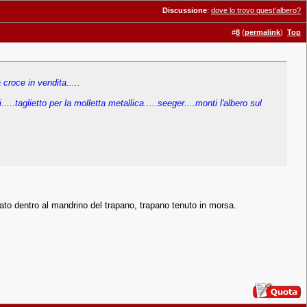
Discussione
:
dove lo trovo quest'albero?
#
8
(
permalink
)
Top
a croce in vendita.....
..taglietto per la molletta metallica.....seeger....monti l'albero sul
sato dentro al mandrino del trapano, trapano tenuto in morsa.