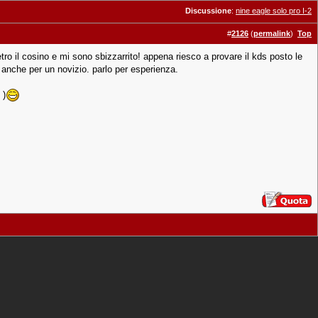
Discussione
:
nine eagle solo pro I-2
#
2126
(
permalink
)
Top
 il cosino e mi sono sbizzarrito! appena riesco a provare il kds posto le
, anche per un novizio. parlo per esperienza.
 )