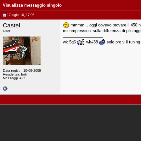
Visualizza messaggio singolo
17 luglio 10, 17:06
Castel
mmmm... oggi dovevo provare il 450 nuo
mie impressioni sulla differenza di pilotag
User
__________________
wk 5g6
wk#38
solo pro v ii tunin
Data registr.: 10-08-2009
Residenza: forlì
Messaggi: 423