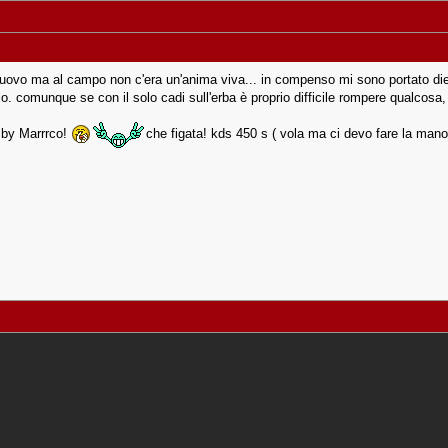
vo ma al campo non c'era un'anima viva... in compenso mi sono portato dietro
gio. comunque se con il solo cadi sull'erba è proprio difficile rompere qualcosa
g by Marrrco!
che figata! kds 450 s ( vola ma ci devo fare la mano