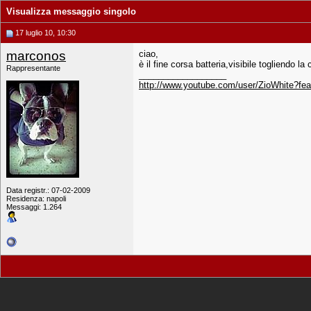
Visualizza messaggio singolo
17 luglio 10, 10:30
marconos
ciao,
è il fine corsa batteria,visibile togliendo la 
Rappresentante
__________________
http://www.youtube.com/user/ZioWhite?f
Data registr.: 07-02-2009
Residenza: napoli
Messaggi: 1.264