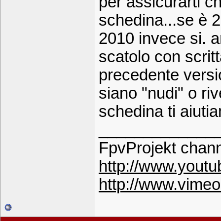
per assicurarti ch
schedina...se è 2
2010 invece si. 
scatolo con scrit
precedente versio
siano "nudi" o riv
schedina ti aiuti
_____________
FpvProjekt chann
http://www.yout
http://www.vime