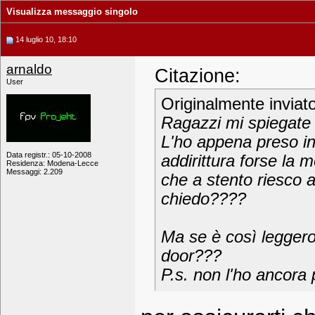
Visualizza messaggio singolo
14 luglio 10, 18:10
arnaldo
Citazione:
User
Originalmente inviat
Ragazzi mi spiegate
L'ho appena preso in
Data registr.: 05-10-2008
addirittura forse la
Residenza: Modena-Lecce
Messaggi: 2.209
che a stento riesco a
chiedo????
Ma se è così leggero
door???
P.s. non l'ho ancora