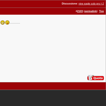
Discussione
:
nine eagle solo pro I-2
#
2103
(
permalink
)
Top
...........