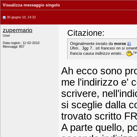
Visualizza messaggio singolo
30 giugno 10, 14:32
zupermario
Citazione:
User
Data registr.: 11-02-2010
Originalmente inviato da
morxe
Messaggi: 857
Uhm.. 3gg ?.. sti francesi nn si smen
francia causa indirizzo errato...
Ah ecco sono prop
me l'indirizzo e' c
scrivere, nell'in
si sceglie dalla
trovato scritto
A parte quello, po