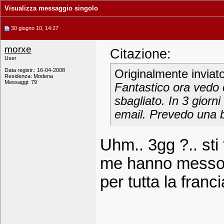
Visualizza messaggio singolo
30 giugno 10, 14:27
morxe
Citazione:
User
Data registr.: 16-04-2008
Originalmente inviat
Residenza: Modena
Messaggi: 79
Fantastico ora vedo c
sbagliato. In 3 gior
email. Prevedo una b
Uhm.. 3gg ?.. sti
me hanno messo 2
per tutta la franc