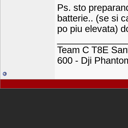
Ps. sto preparand
batterie.. (se si
po piu elevata) d
_____________
Team C T8E Sanw
600 - Dji Phant