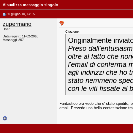
Visualizza messaggio singolo
30 giugno 10, 14:15
zupermario
User
Citazione:
Data registr.: 11-02-2010
Originalmente inviat
Messaggi: 857
Preso dall'entusiasm
oltre al fatto che no
l'email di conferma mi
agli indirizzi che ho
stato nemmeno spedit
con le viti fissate 
Fantastico ora vedo che e' stato spedito, p
email. Prevedo una bella contestazione tra