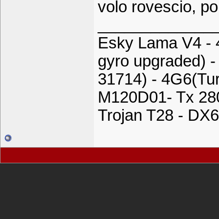
volo rovescio, po
_____________
Esky Lama V4 - 
gyro upgraded) -
31714) - 4G6(Tu
M120D01- Tx 28
Trojan T28 - DX6