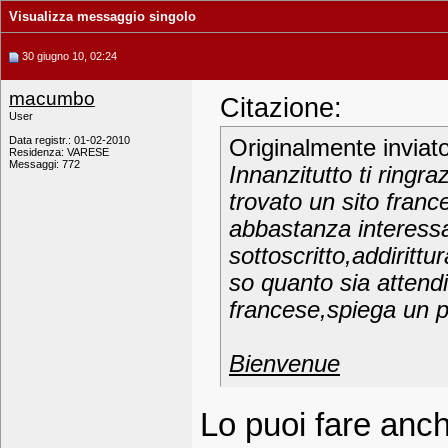
Visualizza messaggio singolo
30 giugno 10, 02:24
macumbo
Citazione:
User
Data registr.: 01-02-2010
Originalmente inviat
Residenza: VARESE
Messaggi: 772
Innanzitutto ti ringr
trovato un sito fran
abbastanza interessan
sottoscritto,addiritt
so quanto sia attend
francese,spiega un p
Bienvenue
Lo puoi fare anche