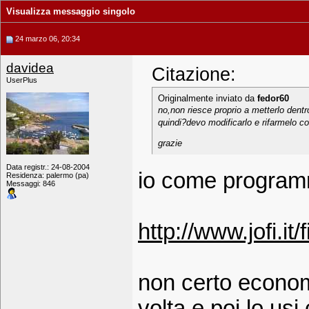
Visualizza messaggio singolo
24 marzo 06, 20:34
davidea
Citazione:
UserPlus
Originalmente inviato da
fedor60
no,non riesce proprio a metterlo dentro
quindi?devo modificarlo e rifarmelo co
grazie
Data registr.: 24-08-2004
io come programm
Residenza: palermo (pa)
Messaggi: 846
http://www.jofi.it
non certo economi
volta e poi lo usi 