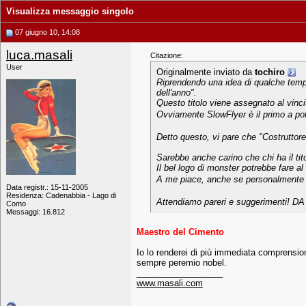
Visualizza messaggio singolo
07 giugno 10, 14:08
luca.masali
Citazione:
User
Originalmente inviato da
tochiro
Riprendendo una idea di qualche tempo
dell'anno".
Questo titolo viene assegnato al vinci
Ovviamente SlowFlyer è il primo a pot
Detto questo, vi pare che "Costruttore
Sarebbe anche carino che chi ha il ti
Il bel logo di monster potrebbe fare a
A me piace, anche se personalmente sos
Data registr.: 15-11-2005
Residenza: Cadenabbia - Lago di
Attendiamo pareri e suggerimenti! DA
Como
Messaggi: 16.812
Maestro del Cimento
Io lo renderei di più immediata comprensio
sempre peremio nobel.
__________________
www.masali.com