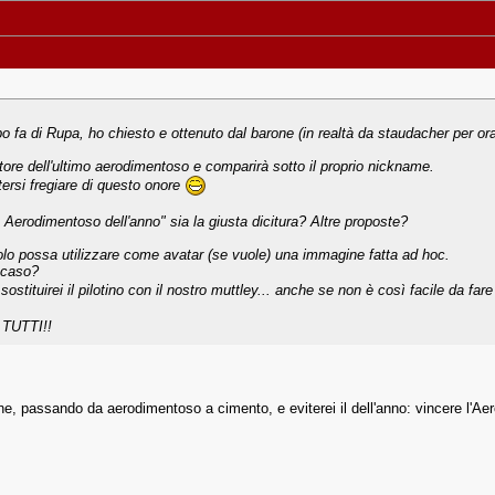
 fa di Rupa, ho chiesto e ottenuto dal barone (in realtà da staudacher per ora
tore dell'ultimo aerodimentoso e comparirà sotto il proprio nickname.
ersi fregiare di questo onore
 Aerodimentoso dell'anno" sia la giusta dicitura? Altre proposte?
tolo possa utilizzare come avatar (se vuole) una immagine fatta ad hoc.
l caso?
tituirei il pilotino con il nostro muttley... anche se non è così facile da far
 TUTTI!!
ne, passando da aerodimentoso a cimento, e eviterei il dell'anno: vincere l'