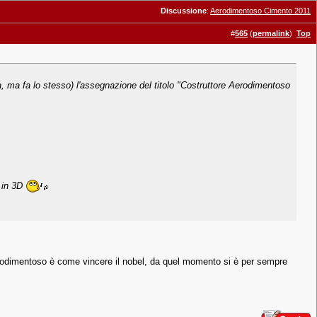
Discussione
:
Aerodimentoso Cimento 2011
#
565
(
permalink
)
Top
, ma fa lo stesso) l'assegnazione del titolo "Costruttore Aerodimentoso
e in 3D
Aerodimentoso è come vincere il nobel, da quel momento si è per sempre