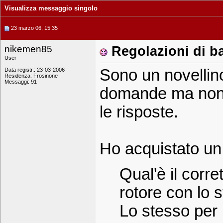
Visualizza messaggio singolo
23 marzo 06, 15:35
nikemen85
Regolazioni di b
User
Sono un novellin
Data registr.: 23-03-2006
Residenza: Frosinone
Messaggi: 91
domande ma non s
le risposte.
Ho acquistato un
Qual'è il corre
rotore con lo 
Lo stesso per 