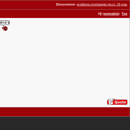
Discussione
:
problema smontaggio picco .26 max
#
9
(
permalink
)
Top