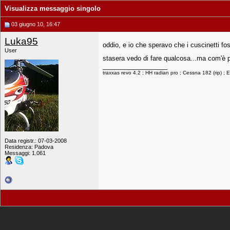
Visualizza messaggio singolo
03 giugno 10, 16:47
Luka95
oddio, e io che speravo che i cuscinetti f
User
stasera vedo di fare qualcosa...ma com'è pos
__________________
traxxas revo 4.2 ; HH radian pro ; Cessna 182 (rip) ; Ex
Data registr.: 07-03-2008
Residenza: Padova
Messaggi: 1.061