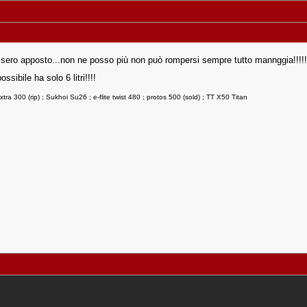
ossero apposto...non ne posso più non può rompersi sempre tutto mannggia!!!!!
sibile ha solo 6 litri!!!!
tra 300 (rip) ; Sukhoi Su26 ; e-flite twist 480 ; protos 500 (sold) ; TT X50 Titan