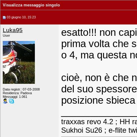
Visualizza messaggio singolo
03 giugno 10, 15:23
Luka95
esatto!!! non ca
User
prima volta che s
o 4, ma questa n
cioè, non è che n
del suo spessore
Data registr.: 07-03-2008
Residenza: Padova
Messaggi: 1.061
posizione sbieca 
_____________
traxxas revo 4.2 ; HH ra
Sukhoi Su26 ; e-flite tw