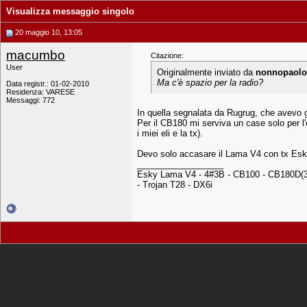
Visualizza messaggio singolo
20 maggio 10, 13:05
macumbo
Citazione:
User
Originalmente inviato da
nonnopaolo
Ma c'è spazio per la radio?
Data registr.: 01-02-2010
Residenza: VARESE
Messaggi: 772
In quella segnalata da Rugrug, che avevo gi
Per il CB180 mi serviva un case solo per l'
i miei eli e la tx).
Devo solo accasare il Lama V4 con tx Esky
__________________
Esky Lama V4 - 4#3B - CB100 - CB180D(3 
- Trojan T28 - DX6i