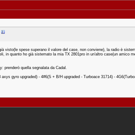
à visto(le spese superano il valore del case, non conviene), la radio è sistema
eli, in quanto ho già sistemato la mia TX 2801pro in un'altro case(un amico me 
: prenderò quella segnalata da Cadal.
axys gyro upgraded) - 4#6(S + B/H upgraded - Turboace 31714) - 4G6(Tur