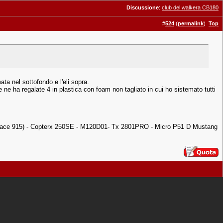
Discussione
:
club del walkera CB180
#
524
(
permalink
)
Top
ta nel sottofondo e l'eli sopra.
ne ha regalate 4 in plastica con foam non tagliato in cui ho sistemato tutti
boace 915) - Copterx 250SE - M120D01- Tx 2801PRO - Micro P51 D Mustang