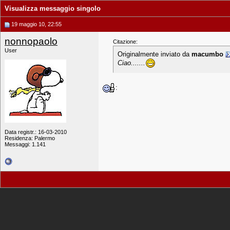
Visualizza messaggio singolo
19 maggio 10, 22:55
nonnopaolo
Citazione:
User
Originalmente inviato da
macumbo
Ciao.......
:
Data registr.: 16-03-2010
Residenza: Palermo
Messaggi: 1.141