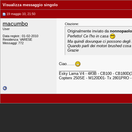
Visualizza messaggio singolo
19 maggio 10, 21:50
macumbo
Citazione:
User
Originalmente inviato da
nonnopaolo
Perfetto! Ce l'ho in casa
Data registr.: 01-02-2010
Residenza: VARESE
Ma quindi dovunque ci possono degli a
Messaggi: 772
Quando parli dei motori brushed cosa 
Grazie
Ciao.......
__________________
Esky Lama V4 - 4#3B - CB100 - CB180D(3 
Copterx 250SE - M120D01- Tx 2801PRO - 