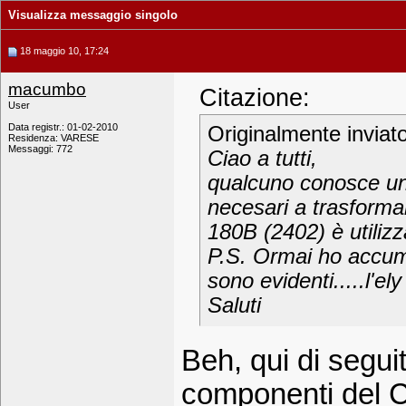
Visualizza messaggio singolo
18 maggio 10, 17:24
macumbo
Citazione:
User
Data registr.: 01-02-2010
Originalmente inviat
Residenza: VARESE
Messaggi: 772
Ciao a tutti,
qualcuno conosce un 
necesari a trasforma
180B (2402) è utilizz
P.S. Ormai ho accumul
sono evidenti.....l'el
Saluti
Beh, qui di seguit
componenti del