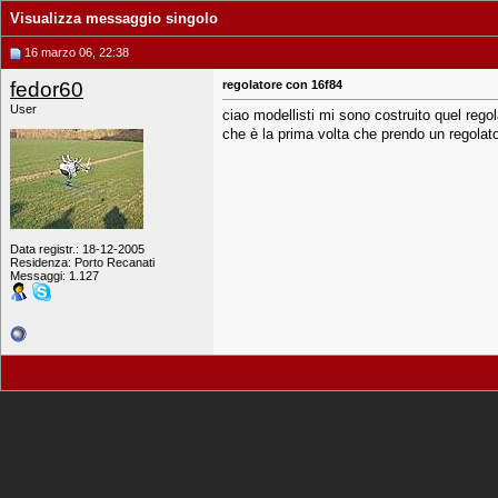
Visualizza messaggio singolo
16 marzo 06, 22:38
fedor60
regolatore con 16f84
User
ciao modellisti mi sono costruito quel rego
che è la prima volta che prendo un regola
Data registr.: 18-12-2005
Residenza: Porto Recanati
Messaggi: 1.127