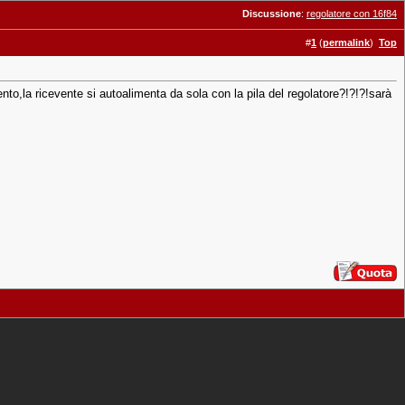
Discussione
:
regolatore con 16f84
#
1
(
permalink
)
Top
to,la ricevente si autoalimenta da sola con la pila del regolatore?!?!?!sarà