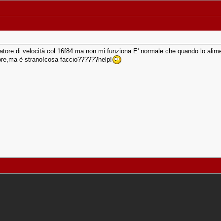
latore di velocità col 16f84 ma non mi funziona.E' normale che quando lo alimen
tore,ma è strano!cosa faccio??????help!