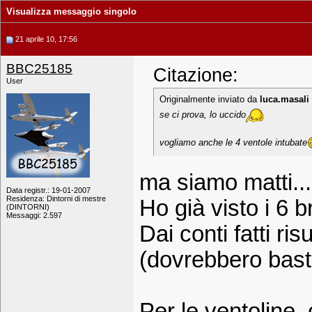
Visualizza messaggio singolo
21 aprile 10, 17:56
BBC25185
Citazione:
User
Originalmente inviato da
luca.masali
se ci prova, lo uccido
vogliamo anche le 4 ventole intubate
ma siamo matti...
Data registr.: 19-01-2007
Residenza: Dintorni di mestre
Ho già visto i 6 b
(DINTORNI)
Messaggi: 2.597
Dai conti fatti ri
(dovrebbero bast
Per le ventoline,