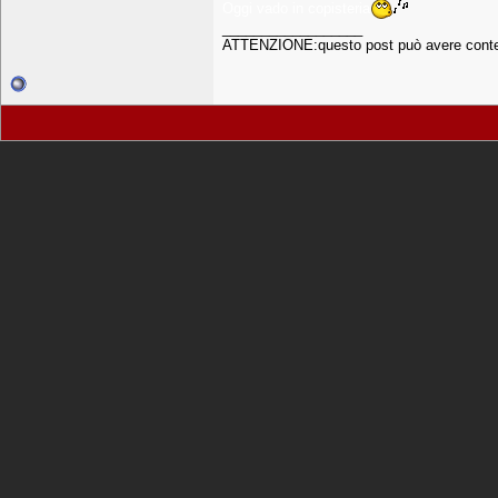
Oggi vado in copisteria
__________________
ATTENZIONE:questo post può avere conten