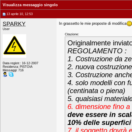
Visualizza messaggio singolo
13 aprile 10, 12:53
SPARKY
In grassetto le mie proposte di modifica
User
Citazione:
Originalmente inviat
REGOLAMENTO :
1. Costruzione da zer
Data registr.: 16-12-2007
2. nuova costruzione
Residenza: PISTOIA
Messaggi: 716
3. Costruzione anche
4. solo modelli con f
(centinata o piena)
5. qualsiasi material
6. dimensione fino 
deve essere in scal
10% delle superfic
7. il soggetto dovrà 