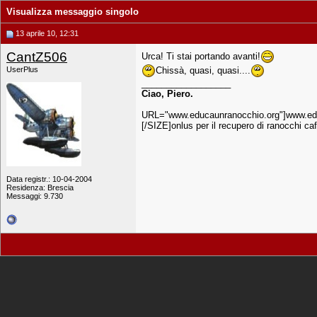
Visualizza messaggio singolo
13 aprile 10, 12:31
CantZ506
Urca! Ti stai portando avanti!
Chissà, quasi, quasi....
UserPlus
__________________
Ciao, Piero.
URL="www.educaunranocchio.org"]www.edu
[/SIZE]onlus per il recupero di ranocchi ca
Data registr.: 10-04-2004
Residenza: Brescia
Messaggi: 9.730