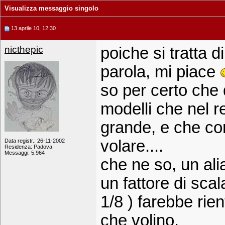
Visualizza messaggio singolo
13 aprile 10, 12:30
nicthepic
poiche si tratta d
parola, mi piace
so per certo che
modelli che nel 
grande, e che co
volare....
Data registr.: 26-11-2002
Residenza: Padova
Messaggi: 5.964
che ne so, un alia
un fattore di sc
1/8 ) farebbe rien
che volino.