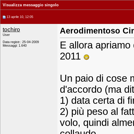
Visualizza messaggio singolo
13 aprile 10, 12:05
tochiro
Aerodimentoso Ci
User
E allora apriam
Data registr.: 25-04-2009
Messaggi: 1.640
2011
Un paio di cose m
d'accordo (ma dit
1) data certa di 
2) più peso al fa
volo, quindi alme
collaudo