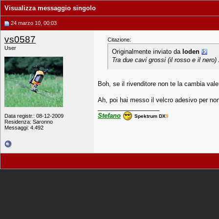
Visualizza messaggio singolo
24 marzo 10, 00:03
vs0587
Citazione:
User
Originalmente inviato da
loden
Tra due cavi grossi (il rosso e il nero
Boh, se il rivenditore non te la cambia vale
Ah, poi hai messo il velcro adesivo per non 
__________________
Stefano
Data registr.: 08-12-2009
Spektrum DX
9
Residenza: Saronno
Messaggi: 4.492