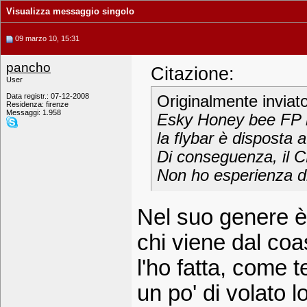
Visualizza messaggio singolo
09 marzo 10, 15:31
pancho
Citazione:
User
Data registr.: 07-12-2008
Originalmente inviat
Residenza: firenze
Messaggi: 1.958
Esky Honey bee FP h
la flybar è disposta a
Di conseguenza, il CB
Non ho esperienza di
Nel suo genere è 
chi viene dal coa
l'ho fatta, come 
un po' di volato 