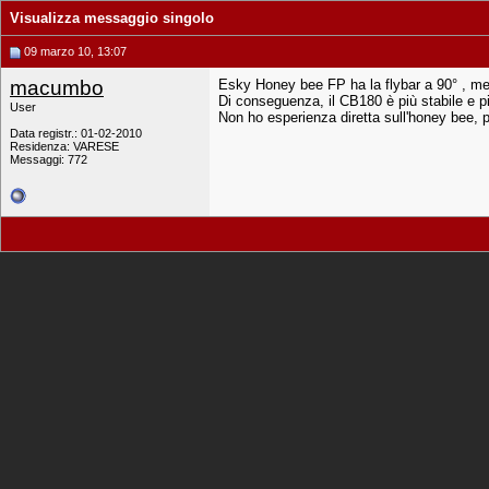
Visualizza messaggio singolo
09 marzo 10, 13:07
macumbo
Esky Honey bee FP ha la flybar a 90° , me
Di conseguenza, il CB180 è più stabile e più
User
Non ho esperienza diretta sull'honey bee, p
Data registr.: 01-02-2010
Residenza: VARESE
Messaggi: 772