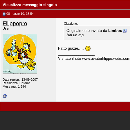
Visualizza messaggio singolo
08 marzo 10, 15:54
Filippopro
Citazione:
User
Originalmente inviato da
Limbox
Hai un mp
Fatto grazie.....
__________________
Visitate il sito
www.aviatorfilippo.webs.co
Data registr.: 13-09-2007
Residenza: Catania
Messaggi: 1.594