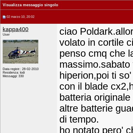
Visualizza messaggio singolo
02 marzo 10, 20:02
kappa400
ciao Poldark.allo
User
volato in cortile c
penso cmq che la 
massimo.sabato v
Data registr.: 28-02-2010
hiperion,poi ti so'
Residenza: lodi
Messaggi: 330
con il blade cx2,
batteria origina
altre batterie gu
di tempo.
ho notato pero' c