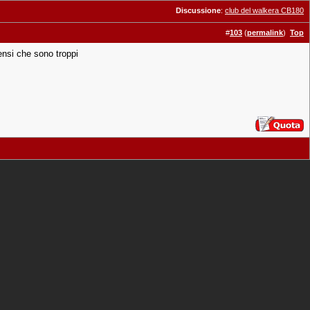
Discussione
:
club del walkera CB180
#
103
(
permalink
)
Top
ensi che sono troppi