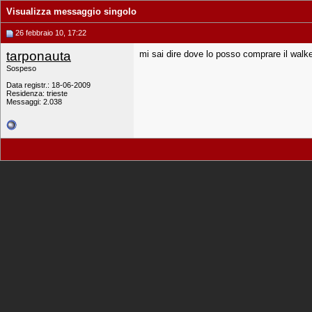
Visualizza messaggio singolo
26 febbraio 10, 17:22
tarponauta
mi sai dire dove lo posso comprare il walk
Sospeso
Data registr.: 18-06-2009
Residenza: trieste
Messaggi: 2.038