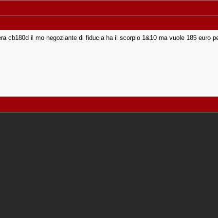
era cb180d il mo negoziante di fiducia ha il scorpio 1&10 ma vuole 185 euro p