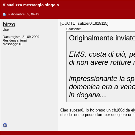
Visualizza messaggio singolo
07 dicembre 09, 04:49
birzo
[QUOTE=subzer0;1819115]
Citazione:
User
Originalmente inviat
Data registr.: 21-09-2009
Residenza: terni
Messaggi: 49
EMS, costa di più, pe
di non avere rotture 
impressionante la spe
domenica era a venez
in dogana...
Ciao subzer0. Io ho preso un cb180d da elyp
chiedo: come posso fare per scegliere un c