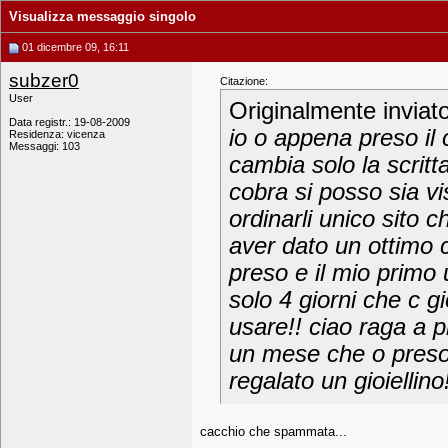
Visualizza messaggio singolo
01 dicembre 09, 16:11
subzer0
Citazione:
User
Originalmente inviat
Data registr.: 19-08-2009
io o appena preso il
Residenza: vicenza
Messaggi: 103
cambia solo la scritta
cobra si posso sia vi
ordinarli unico sito 
aver dato un ottimo 
preso e il mio prim
solo 4 giorni che c g
usare!! ciao raga a 
un mese che o preso
regalato un gioiellino
cacchio che spammata...