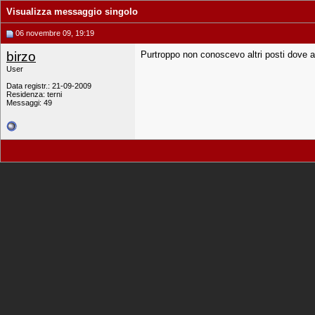
Visualizza messaggio singolo
06 novembre 09, 19:19
birzo
Purtroppo non conoscevo altri posti dove a
User
Data registr.: 21-09-2009
Residenza: terni
Messaggi: 49