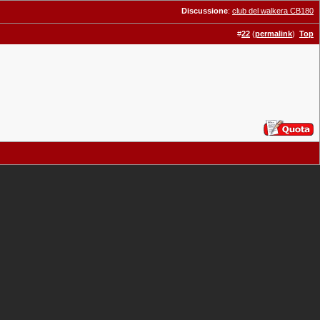
Discussione
:
club del walkera CB180
#
22
(
permalink
)
Top