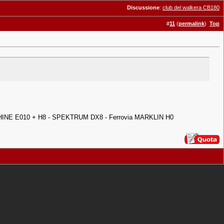
Discussione
:
club del walkera CB180
#
11
(
permalink
)
Top
HINE E010 + H8 - SPEKTRUM DX8 - Ferrovia MARKLIN H0