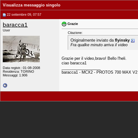
Visualizza messaggio singolo
22 settembre 09, 07:57
baracca1
Grazie
User
Citazione:
Originalmente inviato da
flyinsky
Fra qualke minuto arriva il video
Grazie per il video,bravo! Bello l'heli.
ciao baracca1
__________________
Data registr.: 01-08-2008
Residenza: TORINO
baracca1 - MCX2 - PROTOS 700 MAX V2 
Messaggi: 1.906