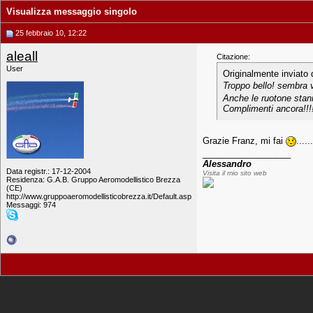
Visualizza messaggio singolo
25 febbraio 10, 12:22
aleall
Citazione:
User
Originalmente inviato
Troppo bello! sembra 
Anche le ruotone stan
Complimenti ancora!!!!
Grazie Franz, mi fai
......
__________________
Alessandro
Data registr.: 17-12-2004
Visita il mio sito web
Residenza: G.A.B. Gruppo Aeromodellistico Brezza
(CE)
http://www.gruppoaeromodellisticobrezza.it/Default.asp
Messaggi: 974