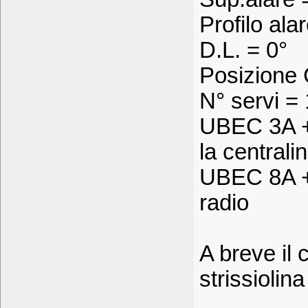
Profilo al
D.L. = 0°
Posizione
N° servi = 
UBEC 3A +
la centrali
UBEC 8A + 
radio
A breve il 
strissiolin