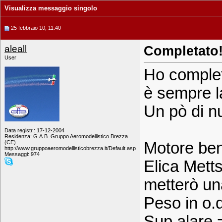
Visualizza messaggio singolo
25 febbraio 10, 11:40
aleall
Completato!
User
Ho complet
è sempre la
Un pò di n
Data registr.: 17-12-2004
Residenza: G.A.B. Gruppo Aeromodellistico Brezza
(CE)
Motore be
http://www.gruppoaeromodellisticobrezza.it/Default.asp
Messaggi: 974
Elica Metts
metterò un
Peso in o.d
Sup.alare 