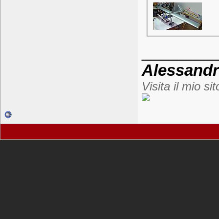
________
Alessand
Visita il mio si